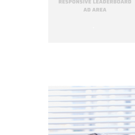
•
•
•
•
•
•
•
•
•
•