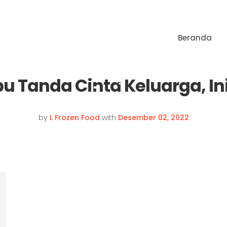
•
Beranda
•
•
u Tanda Cinta Keluarga, Ini
•
by
L Frozen Food
with
Desember 02, 2022
•
•
•
•
•
•
•
•