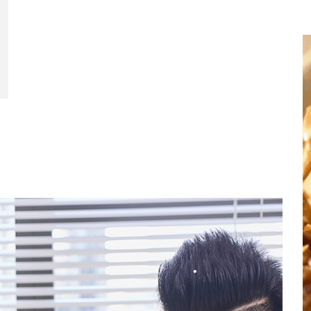
•
•
•
•
•
•