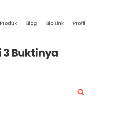
•
Produk
Blog
Bio Link
Profil
•
 3 Buktinya
•
•
•
•
•
•