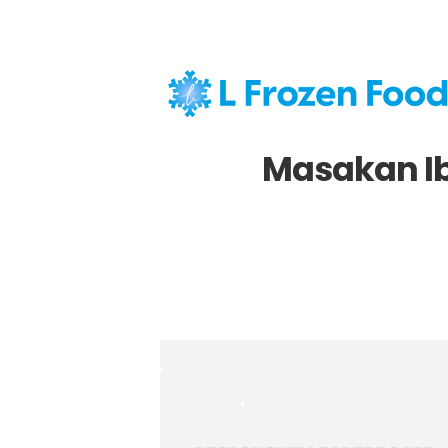
•
Masakan Ib
•
•
•
•
•
•