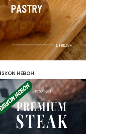
•
ISKON HEBOH